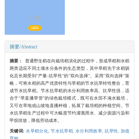
PDF
1453
摘要/Abstract
摘要：
普通野生稻在向栽培稻演化的过程中，形成旱稻和水稻
两类适应不同土壤水分条件的生态类型，其中旱稻先于水稻驯
化且长期受到“产量-抗旱性”的“双向选择”。采用“双向选择”策
略，可将水稻的高产优质特性与旱稻的节水抗旱特性整合，育
成节水抗旱稻。节水抗旱稻的水分利用效率高、抗旱性强，适
合于“旱直播旱管”的绿色栽培模式，既可在水田不淹水栽培，
又可在旱地或山坡地直播种植，拓展了栽培稻的种植空间。节
水抗旱稻生产过程中可大幅度节约灌溉用水、减少面源污染和
甲烷排放，降低劳动成本。
关键词:
水旱稻分化,
节水抗旱稻,
水分利用效率,
抗旱性,
加值