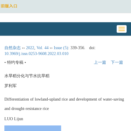
Toggl
navig
自然杂志
››
2022
,
Vol. 44
››
Issue (5)
: 339-356.
doi:
10.3969/j.issn.0253-9608.2022.03.010
• 特约专稿 •
上一篇
下一篇
水旱稻分化与节水抗旱稻
罗利军
Differentiation of lowland-upland rice and development of water-saving
and drought-resistance rice
LUO Lijun