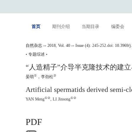
首页
期刊介绍
当期目录
编委会
自然杂志
››
2018
,
Vol. 40
››
Issue (4)
: 245-252.
doi:
10.
• 专题综述 •
“人造精子”介导半克隆技术的建
①
②
晏萌
，李劲松
Artificial spermatids derived semi-c
①②
①②
YAN Meng
, LI Jinsong